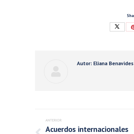
Sha
Compart
con
Twitter
Autor:
Eliana Benavides
Navegación
entre
ANTERIOR
publicaciones
Acuerdos internacionales