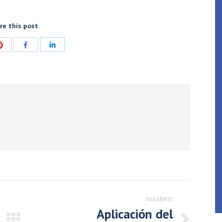
re this post
ir
Compartir
Compartir
Compartir
con
con
con
Pinterest
Facebook
LinkedIn
SIGUIENTE
Aplicación del