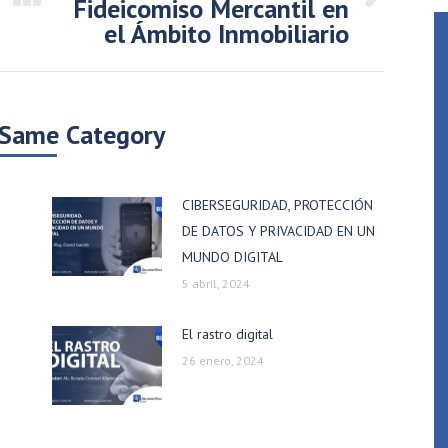
Fideicomiso Mercantil en
Publicación
el Ámbito Inmobiliario
siguiente:
 Same Category
CIBERSEGURIDAD, PROTECCIÓN
DE DATOS Y PRIVACIDAD EN UN
MUNDO DIGITAL
5 abril, 2024
El rastro digital
26 enero, 2024