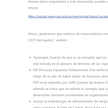
deseen darle seguimiento a este documento, pueden d
enlace:
https://portal.supercias.gob.ec/wps/portal/Inicio/Lav
Ahora, ¿analicemos que cambios de transcendencia con
2019 derogadas?, veamos:
Tipologías. A pesar de que es un concepto que los 
está incluida en el glosario de términos de las vig
PEP Personas Expuestas Políticamente. Esta defini
luego de un año de haber salido de funciones, ahor
PEP serán indicados por UAFE (Unidad de Análisis F
además se indica que en adición al concepto que y
desarrollen funciones prominentes en organizacione
Incluye la metodología de administración de riesgo
venía usándose, el Ente de Control ahora hace una