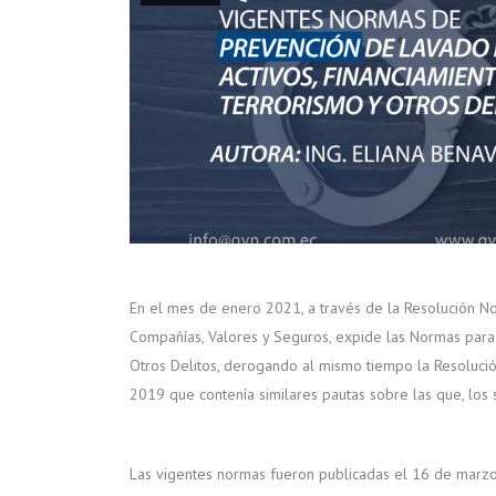
En el mes de enero 2021, a través de la Resolución 
Compañías, Valores y Seguros, expide las Normas para 
Otros Delitos, derogando al mismo tiempo la Resolu
2019 que contenía similares pautas sobre las que, los 
Las vigentes normas fueron publicadas el 16 de marzo