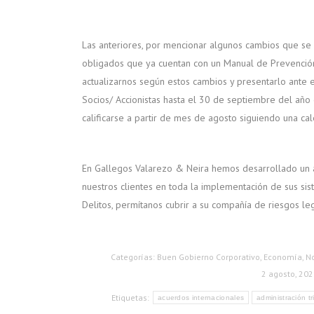
Las anteriores, por mencionar algunos cambios que se 
obligados que ya cuentan con un Manual de Prevención
actualizarnos según estos cambios y presentarlo ante 
Socios/ Accionistas hasta el 30 de septiembre del año
calificarse a partir de mes de agosto siguiendo una ca
En Gallegos Valarezo & Neira hemos desarrollado un á
nuestros clientes en toda la implementación de sus si
Delitos, permítanos cubrir a su compañía de riesgos le
Categorías:
Buen Gobierno Corporativo
,
Economía
,
No
2 agosto, 202
Etiquetas:
acuerdos internacionales
administración tr