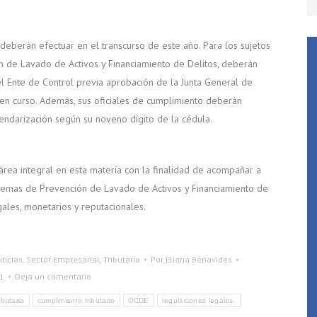
deberán efectuar en el transcurso de este año. Para los sujetos
 de Lavado de Activos y Financiamiento de Delitos, deberán
el Ente de Control previa aprobación de la Junta General de
 en curso. Además, sus oficiales de cumplimiento deberán
lendarización según su noveno dígito de la cédula.
rea integral en esta materia con la finalidad de acompañar a
stemas de Prevención de Lavado de Activos y Financiamiento de
gales, monetarios y reputacionales.
ticias
,
Sector Empresarial
,
Tributario
Por
Eliana Benavides
1
Deja un comentario
ibutaria
cumplimiento tributario
OCDE
regulaciones legales.