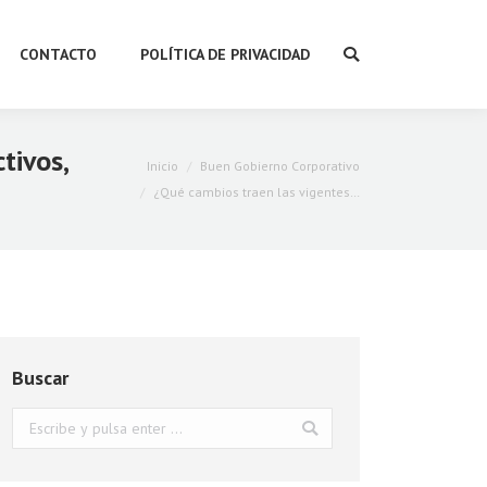
CONTACTO
POLÍTICA DE PRIVACIDAD
Buscar:
tivos,
Estás aquí:
Inicio
Buen Gobierno Corporativo
¿Qué cambios traen las vigentes…
Buscar
Buscar: