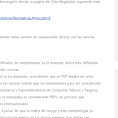
escargarlo desde la página del Ente Regulador siguiendo este
adoActivos/NormativaLA#gsc.tab=0
tienen estas normas en comparación directa con las normas
oficiales de cumplimiento ya lo manejan, ahora esta definición
entes normas.
ción se ha ampliado, recordemos que un PEP dejaba de serlo
a las normas indican que los lineamientos para ser considerado
inanciero) y Superintendencia de Compañía, Valores y Seguros,
a se manejaba, se considerarán PEPs, las persona que
s internacionales.
. A pesar de que la matriz de riesgo y esta metodología ya
 descripción amplia de las etapas mínimas que deben ser