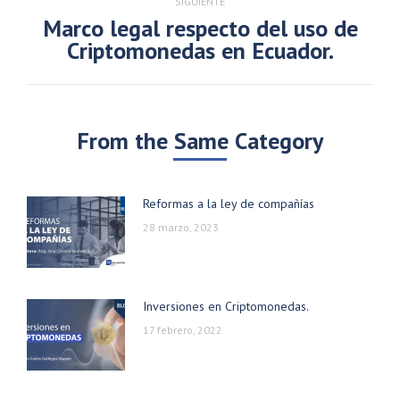
SIGUIENTE
Marco legal respecto del uso de
Publicación
Criptomonedas en Ecuador.
siguiente:
From the Same Category
Reformas a la ley de compañías
28 marzo, 2023
Inversiones en Criptomonedas.
17 febrero, 2022