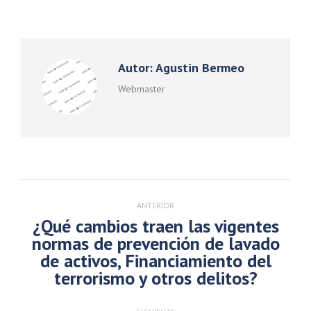
con
con
con
con
Twitter
Pinterest
Facebook
LinkedIn
Autor:
Agustin Bermeo
Webmaster
Navegación
entre
ANTERIOR
publicaciones
¿Qué cambios traen las vigentes
normas de prevención de lavado
Publicación
de activos, Financiamiento del
anterior:
terrorismo y otros delitos?