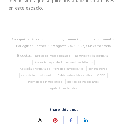
mecanismos que seguiremos analizando a través
en este espacio.
Categorías:
Derecho Inmobiliario
,
Economía
,
Sector Empresarial
Por
Agustin Bermeo
19 agosto, 2021
Deja un comentario
Etiquetas:
acuerdos internacionales
administración tributaria
Asesoría Legal de Proyectos Inmobiliarios
Asesoría Tributaria de Proyectos Inmobiliarios
constructores
cumplimiento tributario
Fideicomisos Mercantiles
OCDE
Promotores Inmobiliarios
proyectos inmobiliarios
regulaciones legales.
Share this post
Compartir
Compartir
Compartir
Compartir