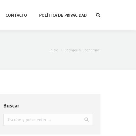
CONTACTO
POLÍTICA DE PRIVACIDAD
Buscar:
Estás aquí:
Inicio
Categoría "Economía"
Buscar
Buscar: