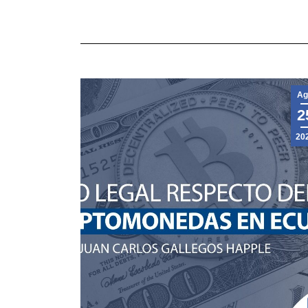
Ag
2
20