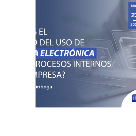
No
2
20