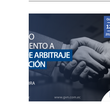
Oc
1
20