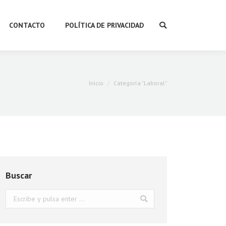
CONTACTO
POLÍTICA DE PRIVACIDAD
Buscar:
Estás aquí:
Inicio
Categoría "Laboral"
Buscar
Buscar: