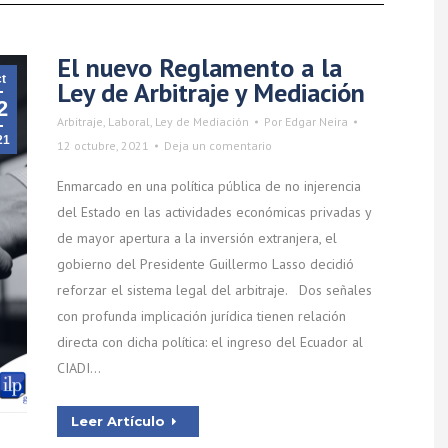
El nuevo Reglamento a la
t
Ley de Arbitraje y Mediación
2
Arbitraje
,
Laboral
,
Ley de Mediación
Por
Edgar Neira
21
12 octubre, 2021
Deja un comentario
Enmarcado en una política pública de no injerencia
del Estado en las actividades económicas privadas y
de mayor apertura a la inversión extranjera, el
gobierno del Presidente Guillermo Lasso decidió
reforzar el sistema legal del arbitraje. Dos señales
con profunda implicación jurídica tienen relación
directa con dicha política: el ingreso del Ecuador al
CIADI…
Leer Artículo