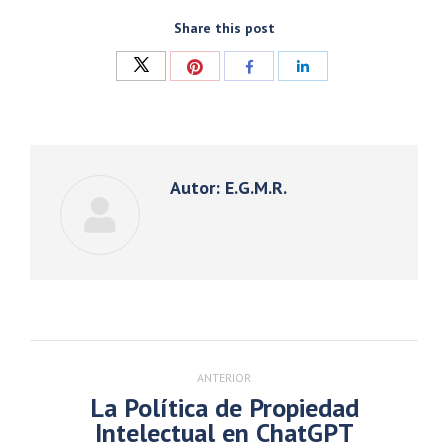
Share this post
Compartir
Compartir
Compartir
Compartir
con
con
con
con
Twitter
Pinterest
Facebook
LinkedIn
Autor:
E.G.M.R.
Navegación
entre
ANTERIOR
publicaciones
La Política de Propiedad
Publicación
Intelectual en ChatGPT
anterior: