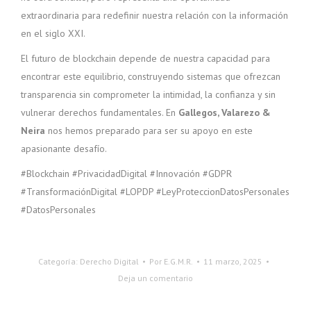
extraordinaria para redefinir nuestra relación con la información
en el siglo XXI.
El futuro de blockchain depende de nuestra capacidad para
encontrar este equilibrio, construyendo sistemas que ofrezcan
transparencia sin comprometer la intimidad, la confianza y sin
vulnerar derechos fundamentales. En
Gallegos, Valarezo &
Neira
nos hemos preparado para ser su apoyo en este
apasionante desafío.
#Blockchain #PrivacidadDigital #Innovación #GDPR
#TransformaciónDigital #LOPDP #LeyProteccionDatosPersonales
#DatosPersonales
Categoría:
Derecho Digital
Por
E.G.M.R.
11 marzo, 2025
Deja un comentario