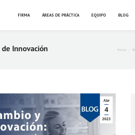
FIRMA
ÁREAS DE PRÁCTICA
EQUIPO
BLOG
 de Innovación
Estás aquí
Inicio
B
Abr
4
2023