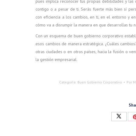
pues implica reconocer tus propias debilidades y las
contigo o a pesar de ti. Serás fuerte más bien sí pe
con eficiencia a los cambios, en ti, en el entorno y 
cómo va a disrumpir la manera en que desarrollas tu n
Con un esquema de buen gobierno corporativo establec
esos cambios de manera estratégica. ¿Cuáles cambios? 
otras ciudades o en otros países, hacia la fusión o ve
la gestión empresarial.
Categoría:
Buen Gobierno Corporativo
Por
M
Sha
Compart
con
Twitter