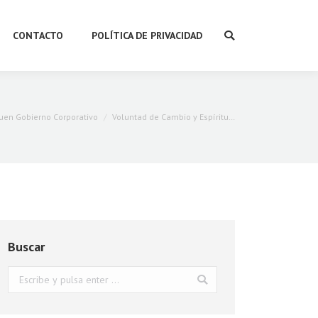
CONTACTO
POLÍTICA DE PRIVACIDAD
Buscar:
:
uen Gobierno Corporativo
Voluntad de Cambio y Espíritu…
Buscar
Buscar: