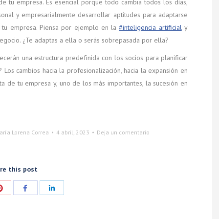
 de tu empresa. Es esencial porque todo cambia todos los días,
rsonal y empresarialmente desarrollar aptitudes para adaptarse
en tu empresa. Piensa por ejemplo en la
#inteligencia artificial
y
egocio. ¿Te adaptas a ella o serás sobrepasada por ella?
erán una estructura predefinida con los socios para planificar
Los cambios hacia la profesionalización, hacia la expansión en
nta de tu empresa y, uno de los más importantes, la sucesión en
aría Lorena Correa
4 abril, 2023
Deja un comentario
re this post
ir
Compartir
Compartir
Compartir
con
con
con
Pinterest
Facebook
LinkedIn