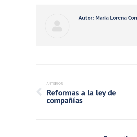
Autor:
María Lorena Cor
Navegación
entre
publicaciones
ANTERIOR
Reformas a la ley de
Publicación
compañías
anterior: