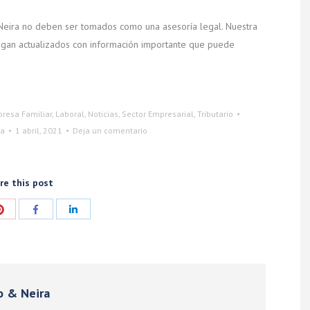
 Neira no deben ser tomados como una asesoría legal. Nuestra
engan actualizados con información importante que puede
resa Familiar
,
Laboral
,
Noticias
,
Sector Empresarial
,
Tributario
ra
1 abril, 2021
Deja un comentario
re this post
ir
Compartir
Compartir
Compartir
con
con
con
Pinterest
Facebook
LinkedIn
o & Neira