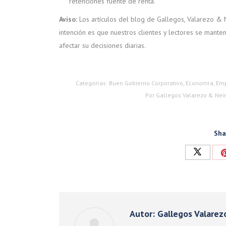
retenciones fuente de renta.
Aviso:
Los artículos del blog de Gallegos, Valarezo &
intención es que nuestros clientes y lectores se mant
afectar su decisiones diarias.
Categorías:
Buen Gobierno Corporativo
,
Economía
,
Emp
Por
Gallegos Valarezo & Nei
Sha
Compart
con
Twitter
Autor:
Gallegos Valarez