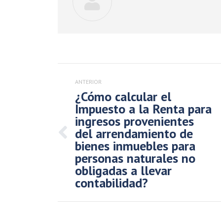
Navegación
entre
ANTERIOR
publicaciones
¿Cómo calcular el
Impuesto a la Renta para
ingresos provenientes
del arrendamiento de
Publicación
bienes inmuebles para
anterior:
personas naturales no
obligadas a llevar
contabilidad?