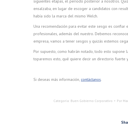
siguientes etapas, el período posterior a nosotros. Qui
ensalzaba, en lugar de escoger a candidatos con resu
había sido la marca del mismo Welch.
Una recomendación para evitar este sesgo es confiar en
profesionales, además del nuestro. Debemos reconocer
empresa, vamos a tener sesgos y quizás estemos cegad
Por supuesto, como habrán notado, todo esto supone la 
toparemos esto, qué quiere decir un directorio fuerte y
Si deseas más información,
contáctanos
.
Categoría:
Buen Gobierno Corporativo
Por
Mar
Sha