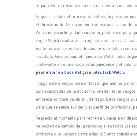
legado. Welch reconoce en esta entrevista que cometió 
Según su relato, el proceso de selección pasó por una
El Directorio de GE recomendó seleccionar a uno de lo
Welch no escuchó y, dado su poder, pudo escoger a qui
según Welch resultó ser arrogante, que no escuchaba a
Era temeroso respecto a decisiones que debían ser rá
resultado, GE que bajo el mando de Welch había llegad
irrelevante en el mercado estadounidense y el valor 
peor error” en boca del gran líder, Jack Welch.
Traigo este ejemplo para enfatizar que aún las persona
las necesidades de la economía, pueden tener sesgos
empresa continúe ya sin su liderazgo. Estos sesgos pu
para que se retire el líder, y el perfil de profesional p
Respecto al momento para retirarse y pasar a un direct
velocidad de cambio de la tecnología, en todos los sec
probable que llegada cierta edad (65 años coincidiendo