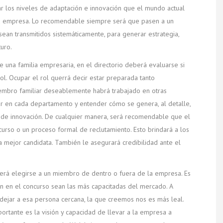
ar los niveles de adaptación e innovación que el mundo actual
la empresa. Lo recomendable siempre será que pasen a un
sean transmitidos sistemáticamente, para generar estrategia,
turo.
de una familia empresaria, en el directorio deberá evaluarse si
l. Ocupar el rol querrá decir estar preparada tanto
embro familiar deseablemente habrá trabajado en otras
r en cada departamento y entender cómo se genera, al detalle,
o y de innovación. De cualquier manera, será recomendable que el
urso o un proceso formal de reclutamiento. Esto brindará a los
a mejor candidata. También le asegurará credibilidad ante el
berá elegirse a un miembro de dentro o fuera de la empresa. Es
en en el concurso sean las más capacitadas del mercado. A
ejar a esa persona cercana, la que creemos nos es más leal.
portante es la visión y capacidad de llevar a la empresa a