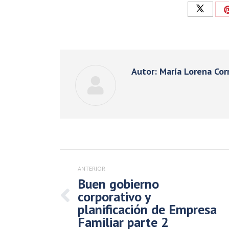
Compart
con
Twitter
Autor:
María Lorena Cor
Navegación
entre
ANTERIOR
publicaciones
Buen gobierno
corporativo y
Publicación
planificación de Empresa
anterior:
Familiar parte 2