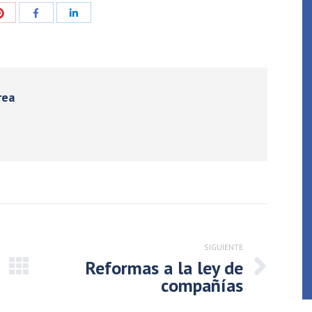
ir
Compartir
Compartir
Compartir
con
con
con
Pinterest
Facebook
LinkedIn
rea
SIGUIENTE
Reformas a la ley de
Publicación
compañías
siguiente: