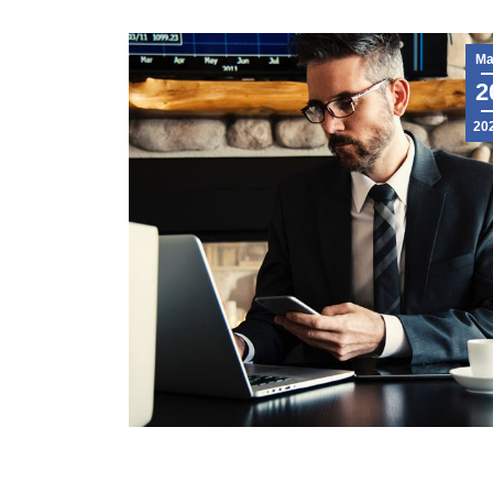
Ma
2
20