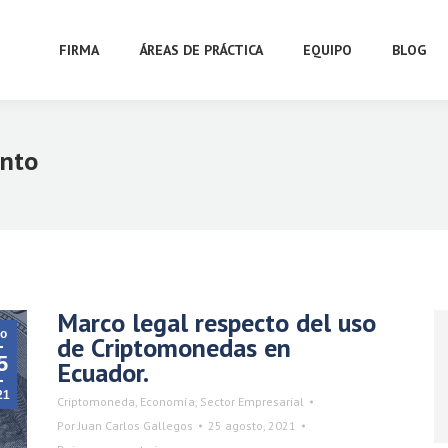
FIRMA
ÁREAS DE PRÁCTICA
EQUIPO
BLOG
nto
Marco legal respecto del uso
o
de Criptomonedas en
5
Ecuador.
21
Criptomoneda
,
Economía
,
Sector Empresarial
Por
Juan Carlos Gallegos
25 agosto, 2021