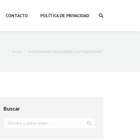
CONTACTO
POLÍTICA DE PRIVACIDAD
Buscar:
Estás aquí:
Inicio
Publicaciones etiquetadas con "reglamento"
Buscar
Buscar: