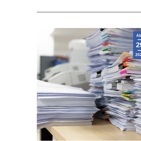
Ab
2
20