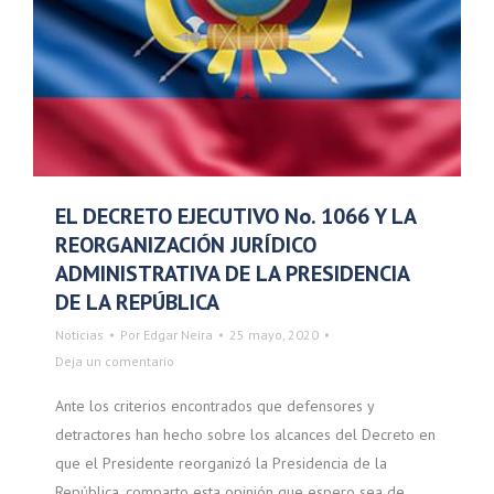
EL DECRETO EJECUTIVO No. 1066 Y LA
REORGANIZACIÓN JURÍDICO
ADMINISTRATIVA DE LA PRESIDENCIA
DE LA REPÚBLICA
Noticias
Por
Edgar Neira
25 mayo, 2020
Deja un comentario
Ante los criterios encontrados que defensores y
detractores han hecho sobre los alcances del Decreto en
que el Presidente reorganizó la Presidencia de la
República, comparto esta opinión que espero sea de