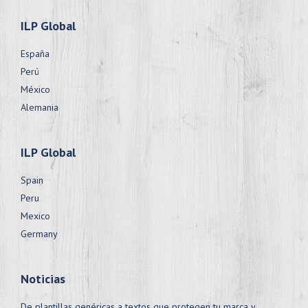
ILP Global
España
Perú
México
Alemania
ILP Global
Spain
Peru
Mexico
Germany
Noticias
De plantillas genéricas a textos que protegen tu marca y