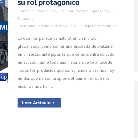
su rol protagónico
21
Comercio Internacional
,
Economía
,
Sector Empresarial
,
Tributario
Por
Leonor Ferreira
20 mayo, 2021
Deja un comentario
Lo que nos parece ya natural en un mundo
globalizado, como comer una ensalada de wakame
en un restaurante japonés que se encuentra ubicado
en Ecuador, tiene toda una historia que le antecede.
Todos los productos que consumimos o usamos hoy
en día, que no son propios del país en el que nos
encontramos, han…
Leer Artículo