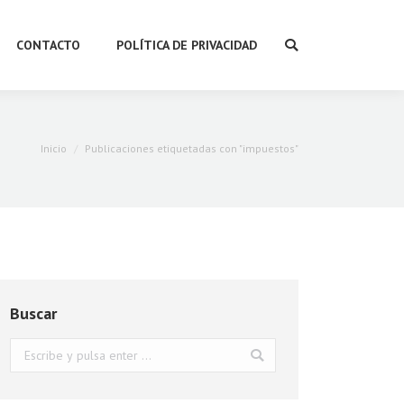
CONTACTO
POLÍTICA DE PRIVACIDAD
Buscar:
Estás aquí:
Inicio
Publicaciones etiquetadas con "impuestos"
Buscar
Buscar: