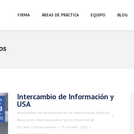
FIRMA
ÁREAS DE PRÁCTICA
EQUIPO
BLOG
os
Intercambio de Información y
t
USA
3
Intercambio de información fiscal internacional
,
Noticias
,
21
Relaciones Internacionales
,
Sector Empresarial
Por
Ana Cristina Izurieta
13 octubre, 2021