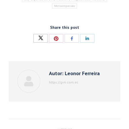
Microempresas
Share this post
Compartir
Compartir
Compartir
Compartir
con
con
con
con
Twitter
Pinterest
Facebook
LinkedIn
Autor:
Leonor Ferreira
https://gvn.com.ec
Navegación