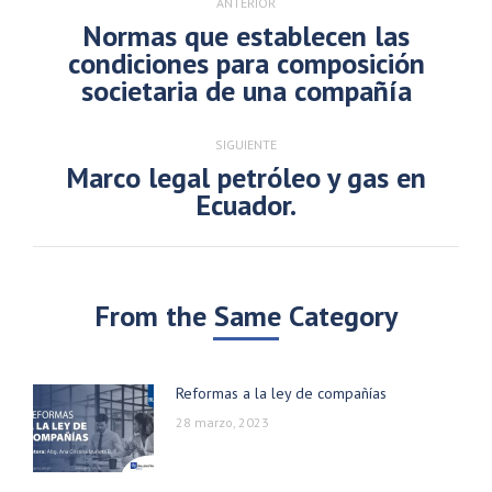
entre
ANTERIOR
publicaciones
Normas que establecen las
condiciones para composición
Publicación
societaria de una compañía
anterior:
SIGUIENTE
Marco legal petróleo y gas en
Publicación
Ecuador.
siguiente:
From the Same Category
Reformas a la ley de compañías
28 marzo, 2023