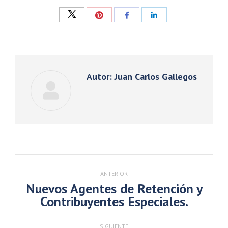
Compartir
Compartir
Compartir
Compartir
con
con
con
con
Twitter
Pinterest
Facebook
LinkedIn
Autor:
Juan Carlos Gallegos
Navegación
entre
ANTERIOR
publicaciones
Nuevos Agentes de Retención y
Publicación
Contribuyentes Especiales.
anterior:
SIGUIENTE