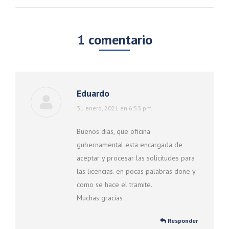
1 comentario
Eduardo
dice:
31 enero, 2021 en 6:53 pm
Buenos dias, que oficina
gubernamental esta encargada de
aceptar y procesar las solicitudes para
las licencias. en pocas palabras done y
como se hace el tramite.
Muchas gracias
Responder