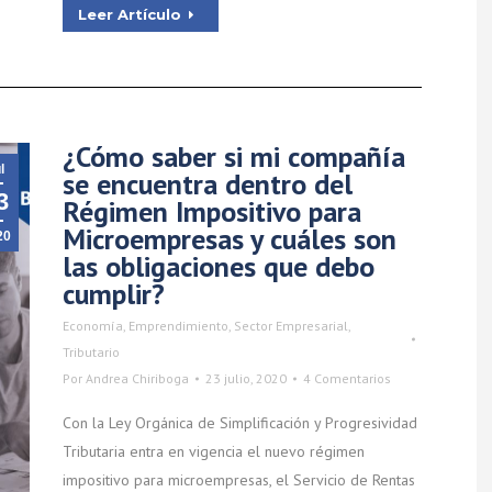
Leer Artículo
¿Cómo saber si mi compañía
l
se encuentra dentro del
3
Régimen Impositivo para
Microempresas y cuáles son
20
las obligaciones que debo
cumplir?
Economía
,
Emprendimiento
,
Sector Empresarial
,
Tributario
Por
Andrea Chiriboga
23 julio, 2020
4 Comentarios
Con la Ley Orgánica de Simplificación y Progresividad
Tributaria entra en vigencia el nuevo régimen
impositivo para microempresas, el Servicio de Rentas