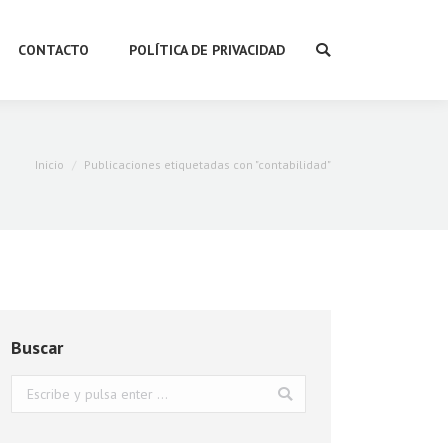
CONTACTO
POLÍTICA DE PRIVACIDAD
Buscar:
Estás aquí:
Inicio
Publicaciones etiquetadas con "contabilidad"
Buscar
Buscar: