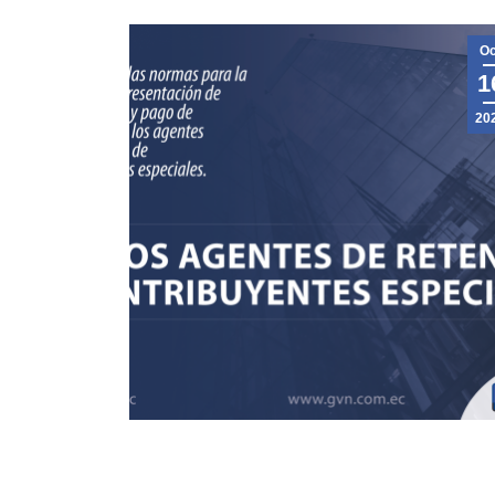
Oc
1
20