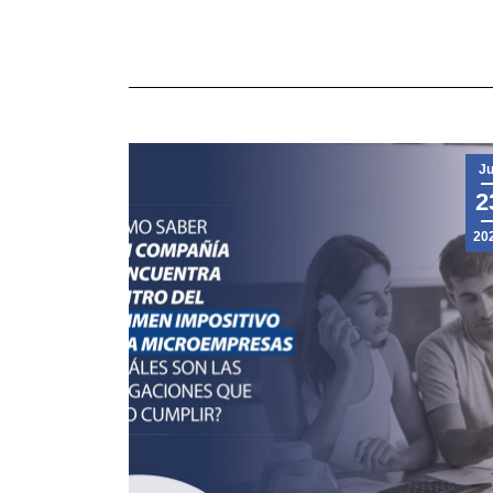
Ju
2
20