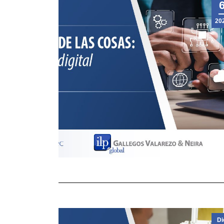
20
Di