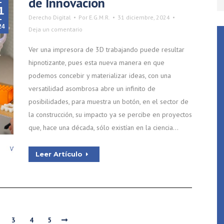
de Innovación
1
Derecho Digital
Por
E.G.M.R.
31 diciembre, 2024
24
Deja un comentario
Ver una impresora de 3D trabajando puede resultar
hipnotizante, pues esta nueva manera en que
podemos concebir y materializar ideas, con una
versatilidad asombrosa abre un infinito de
posibilidades, para muestra un botón, en el sector de
la construcción, su impacto ya se percibe en proyectos
que, hace una década, sólo existían en la ciencia…
Leer Artículo
3
4
5