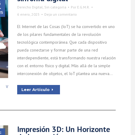
6
Derecho Digital
,
Sin categoría
Por
E.G.M.R.
25
6 enero, 2025
Deja un comentario
El Internet de las Cosas (IoT) se ha convertido en uno
de los pilares fundamentales de la revolución
tecnológica contemporánea. Que cada dispositivo
pueda conectarse y formar parte de una red
interdependiente, está transformando nuestra relación
con el entorno físico y digital. Más allá de la simple
interconexión de objetos, el IoT plantea una nueva…
Leer Artículo
Impresión 3D: Un Horizonte
c