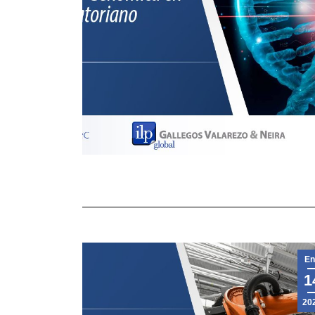
En
1
20