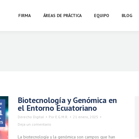
FIRMA
ÁREAS DE PRÁCTICA
EQUIPO
BLOG
Biotecnología y Genómica en
e
el Entorno Ecuatoriano
1
Derecho Digital
Por
E.G.M.R.
21 enero, 2025
25
Deja un comentario
La biotecnología y la genómica son campos que han