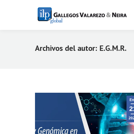
Archivos del autor:
E.G.M.R.
En
2
20