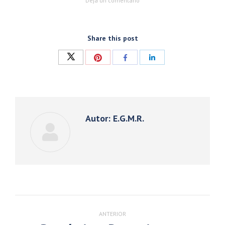
Deja un comentario
Share this post
Compartir
Compartir
Compartir
Compartir
con
con
con
con
Twitter
Pinterest
Facebook
LinkedIn
Autor:
E.G.M.R.
Navegación
entre
ANTERIOR