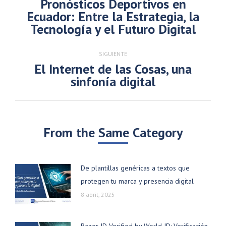
publicaciones
Pronósticos Deportivos en
Ecuador: Entre la Estrategia, la
Publicación
Tecnología y el Futuro Digital
anterior:
SIGUIENTE
El Internet de las Cosas, una
Publicación
sinfonía digital
siguiente:
From the Same Category
De plantillas genéricas a textos que
protegen tu marca y presencia digital
8 abril, 2025
Razer ID Verified by World ID: Verificación