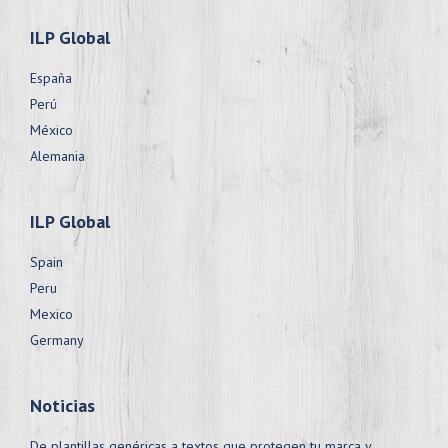
ILP Global
España
Perú
México
Alemania
ILP Global
Spain
Peru
Mexico
Germany
Noticias
De plantillas genéricas a textos que protegen tu marca y