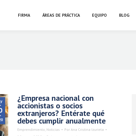
FIRMA
ÁREAS DE PRÁCTICA
EQUIPO
BLOG
¿Empresa nacional con
y
accionistas o socios
0
extranjeros? Entérate qué
debes cumplir anualmente
20
Emprendimiento
,
Noticias
Por
Ana Cristina Izurieta