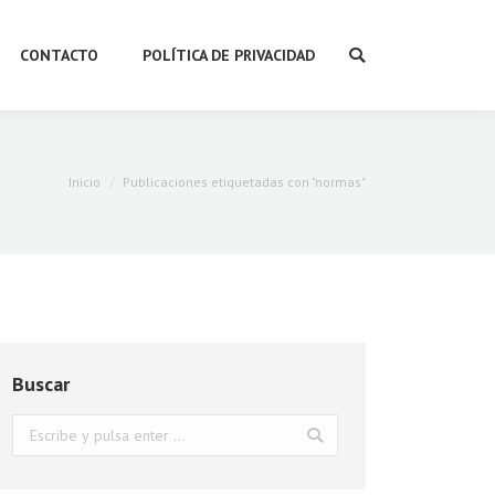
CONTACTO
POLÍTICA DE PRIVACIDAD
Buscar:
Estás aquí:
Inicio
Publicaciones etiquetadas con "normas"
Buscar
Buscar: