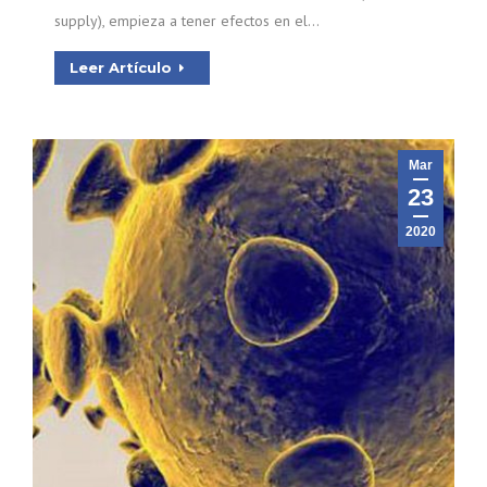
supply), empieza a tener efectos en el…
Leer Artículo
Mar
23
2020