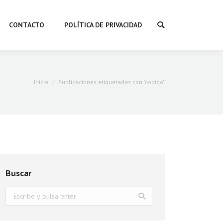
CONTACTO
POLÍTICA DE PRIVACIDAD
Buscar:
Estás aquí:
Inicio
Publicaciones etiquetadas con "codigo"
Buscar
Buscar: