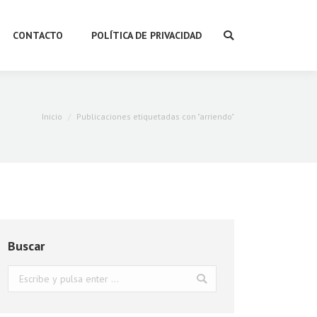
CONTACTO
POLÍTICA DE PRIVACIDAD
Buscar:
Estás aquí:
Inicio
Publicaciones etiquetadas con "arriendo"
Buscar
Buscar: