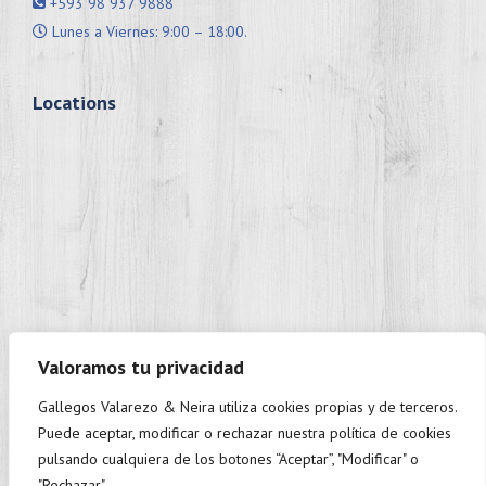
+593 98 937 9888
Lunes a Viernes: 9:00 – 18:00.
Locations
Valoramos tu privacidad
Gallegos Valarezo & Neira utiliza cookies propias y de terceros.
+593 98 937 9888
Puede aceptar, modificar o rechazar nuestra política de cookies
Monday to Friday: 9:00 - 18:00.
pulsando cualquiera de los botones “Aceptar”, "Modificar" o
"Rechazar".