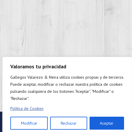
Valoramos tu privacidad
Gallegos Valarezo & Neira utiliza cookies propias y de terceros.
+593 98 937 9888
Puede aceptar, modificar o rechazar nuestra política de cookies
Monday to Friday: 9:00 - 18:00.
pulsando cualquiera de los botones “Aceptar”, "Modificar" o
"Rechazar".
Política de Cookies
Twitter
Linkedin
Facebook
Modificar
Rechazar
Aceptar
©2024 Gallegos Valarezo & Neira.