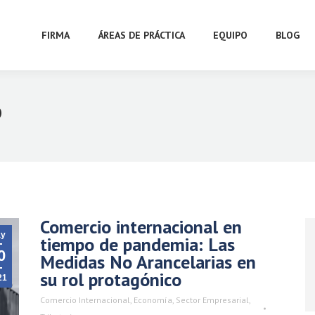
FIRMA
ÁREAS DE PRÁCTICA
EQUIPO
BLOG
D
Comercio internacional en
y
tiempo de pandemia: Las
0
Medidas No Arancelarias en
su rol protagónico
21
Comercio Internacional
,
Economía
,
Sector Empresarial
,