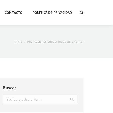
CONTACTO
POLÍTICA DE PRIVACIDAD
Buscar:
Estás aquí:
Inicio
Publicaciones etiquetadas con "UNCTAD"
Buscar
Buscar: