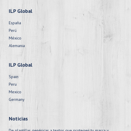
ILP Global
España
Perú
México
Alemania
ILP Global
Spain
Peru
Mexico
Germany
Noticias
De plantillas genéricas a textos que protegen tu marca y