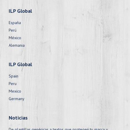
ILP Global
España
Perú
México
Alemania
ILP Global
Spain
Peru
Mexico
Germany
Noticias
De plantillas genéricas a textos que protegen tu marca y