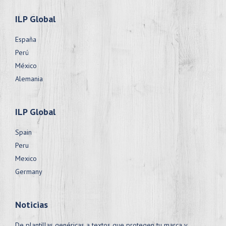
ILP Global
España
Perú
México
Alemania
ILP Global
Spain
Peru
Mexico
Germany
Noticias
De plantillas genéricas a textos que protegen tu marca y