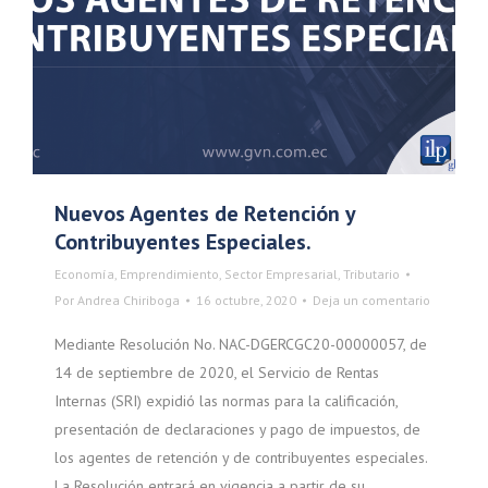
Nuevos Agentes de Retención y
Contribuyentes Especiales.
Economía
,
Emprendimiento
,
Sector Empresarial
,
Tributario
Por
Andrea Chiriboga
16 octubre, 2020
Deja un comentario
Mediante Resolución No. NAC-DGERCGC20-00000057, de
14 de septiembre de 2020, el Servicio de Rentas
Internas (SRI) expidió las normas para la calificación,
presentación de declaraciones y pago de impuestos, de
los agentes de retención y de contribuyentes especiales.
La Resolución entrará en vigencia a partir de su