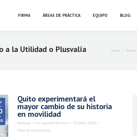
FIRMA
ÁREAS DE PRÁCTICA
EQUIPO
BLOG
 a la Utilidad o Plusvalía
Estás aquí:
Inicio
Public
Quito experimentará el
r
mayor cambio de su historia
0
en movilidad
20
Noticias
Por
Agustin Bermeo
20 abril, 2020
Deja un comentario