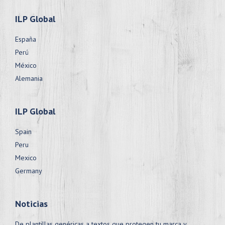
ILP Global
España
Perú
México
Alemania
ILP Global
Spain
Peru
Mexico
Germany
Noticias
De plantillas genéricas a textos que protegen tu marca y