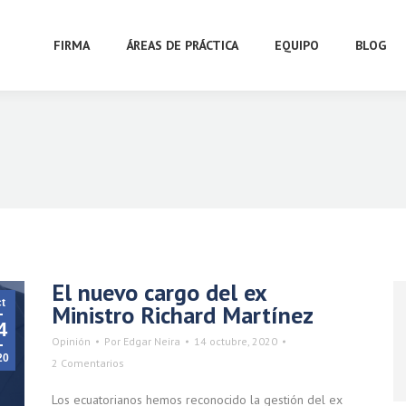
FIRMA
ÁREAS DE PRÁCTICA
EQUIPO
BLOG
El nuevo cargo del ex
t
Ministro Richard Martínez
4
Opinión
Por
Edgar Neira
14 octubre, 2020
20
2 Comentarios
Los ecuatorianos hemos reconocido la gestión del ex