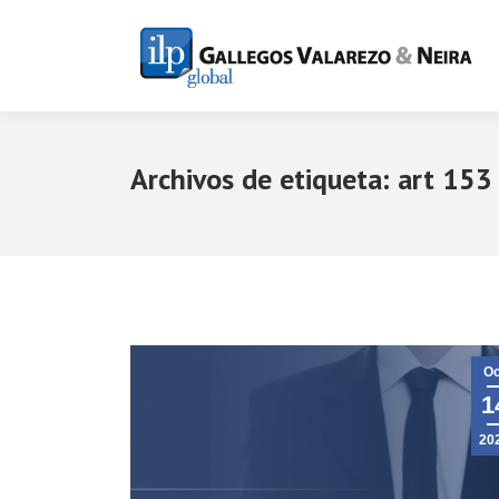
Archivos de etiqueta:
art 153
Oc
1
20