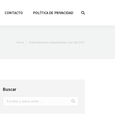
CONTACTO
POLÍTICA DE PRIVACIDAD
Buscar:
Estás aquí:
Inicio
Publicaciones etiquetadas con "art 153"
Buscar
Buscar: