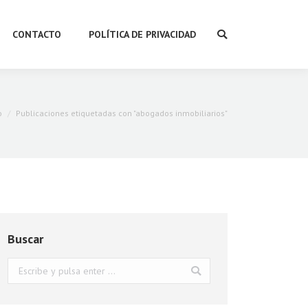
CONTACTO
POLÍTICA DE PRIVACIDAD
Buscar:
s aquí:
o
Publicaciones etiquetadas con "abogados inmobiliarios"
Buscar
Buscar: