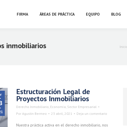
FIRMA
ÁREAS DE PRÁCTICA
EQUIPO
BLOG
s inmobiliarios
Está
Inici
Estructuración Legal de
r
Proyectos Inmobiliarios
3
Derecho Inmobiliario
,
Economía
,
Sector Empresarial
21
Por
Agustin Bermeo
23 abril, 2021
Deja un comentario
Nuestra práctica activa en el derecho inmobiliario, nos