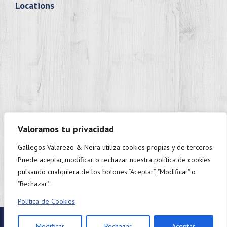
Locations
Valoramos tu privacidad
Gallegos Valarezo & Neira utiliza cookies propias y de terceros.
+593 98 937 9888
Puede aceptar, modificar o rechazar nuestra política de cookies
Monday to Friday: 9:00 - 18:00.
pulsando cualquiera de los botones “Aceptar”, "Modificar" o
"Rechazar".
Política de Cookies
Twitter
Linkedin
Facebook
Modificar
Rechazar
Aceptar