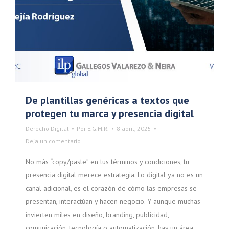
De plantillas genéricas a textos que
protegen tu marca y presencia digital
Derecho Digital
Por
E.G.M.R.
8 abril, 2025
Deja un comentario
No más “copy/paste” en tus términos y condiciones, tu
presencia digital merece estrategia. Lo digital ya no es un
canal adicional, es el corazón de cómo las empresas se
presentan, interactúan y hacen negocio. Y aunque muchas
invierten miles en diseño, branding, publicidad,
comunicación, tecnología o automatización, hay un área