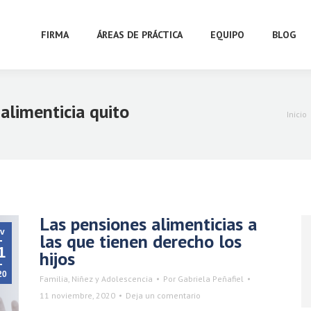
FIRMA
ÁREAS DE PRÁCTICA
EQUIPO
BLOG
alimenticia quito
Estás 
Inicio
Las pensiones alimenticias a
v
las que tienen derecho los
1
hijos
20
Familia, Niñez y Adolescencia
Por
Gabriela Peñafiel
11 noviembre, 2020
Deja un comentario