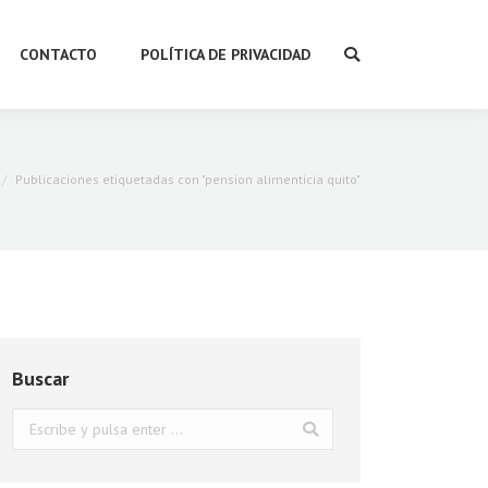
CONTACTO
POLÍTICA DE PRIVACIDAD
Buscar:
aquí:
Publicaciones etiquetadas con "pension alimenticia quito"
Buscar
Buscar: