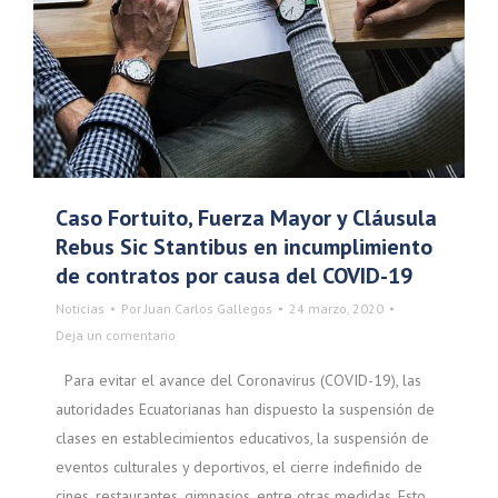
Caso Fortuito, Fuerza Mayor y Cláusula
Rebus Sic Stantibus en incumplimiento
de contratos por causa del COVID-19
Noticias
Por
Juan Carlos Gallegos
24 marzo, 2020
Deja un comentario
Para evitar el avance del Coronavirus (COVID-19), las
autoridades Ecuatorianas han dispuesto la suspensión de
clases en establecimientos educativos, la suspensión de
eventos culturales y deportivos, el cierre indefinido de
cines, restaurantes, gimnasios, entre otras medidas. Esto