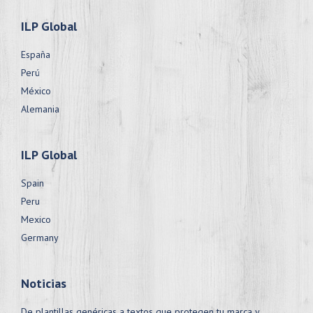
ILP Global
España
Perú
México
Alemania
ILP Global
Spain
Peru
Mexico
Germany
Noticias
De plantillas genéricas a textos que protegen tu marca y