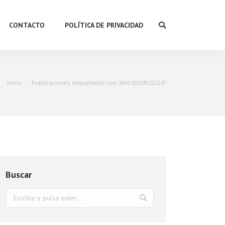
CONTACTO
POLÍTICA DE PRIVACIDAD
Buscar:
Estás aquí:
Inicio
Publicaciones etiquetadas con "NAC-DGERCGC20"
Buscar
Buscar: