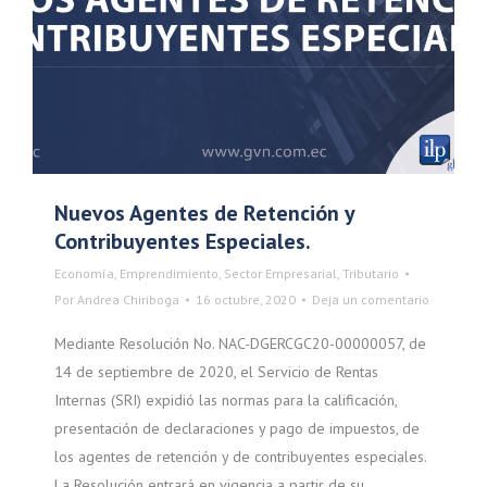
Nuevos Agentes de Retención y
Contribuyentes Especiales.
Economía
,
Emprendimiento
,
Sector Empresarial
,
Tributario
Por
Andrea Chiriboga
16 octubre, 2020
Deja un comentario
Mediante Resolución No. NAC-DGERCGC20-00000057, de
14 de septiembre de 2020, el Servicio de Rentas
Internas (SRI) expidió las normas para la calificación,
presentación de declaraciones y pago de impuestos, de
los agentes de retención y de contribuyentes especiales.
La Resolución entrará en vigencia a partir de su