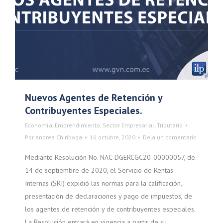
Nuevos Agentes de Retención y
Contribuyentes Especiales.
Economía
,
Emprendimiento
,
Sector Empresarial
,
Tributario
Por
Andrea Chiriboga
16 octubre, 2020
Deja un comentario
Mediante Resolución No. NAC-DGERCGC20-00000057, de
14 de septiembre de 2020, el Servicio de Rentas
Internas (SRI) expidió las normas para la calificación,
presentación de declaraciones y pago de impuestos, de
los agentes de retención y de contribuyentes especiales.
La Resolución entrará en vigencia a partir de su