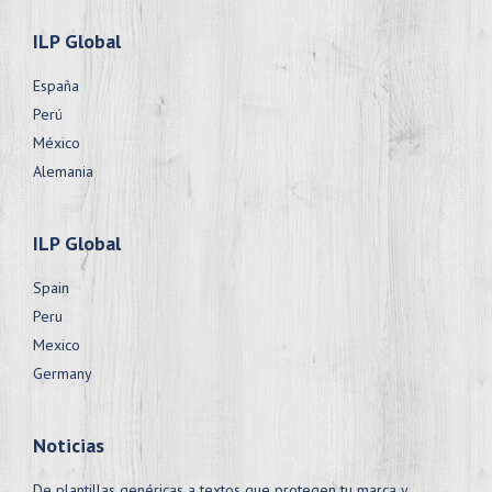
ILP Global
España
Perú
México
Alemania
ILP Global
Spain
Peru
Mexico
Germany
Noticias
De plantillas genéricas a textos que protegen tu marca y