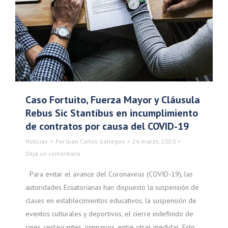
Caso Fortuito, Fuerza Mayor y Cláusula
Rebus Sic Stantibus en incumplimiento
de contratos por causa del COVID-19
Noticias
Por
Juan Carlos Gallegos
24 marzo, 2020
Deja un comentario
Para evitar el avance del Coronavirus (COVID-19), las
autoridades Ecuatorianas han dispuesto la suspensión de
clases en establecimientos educativos, la suspensión de
eventos culturales y deportivos, el cierre indefinido de
cines, restaurantes, gimnasios, entre otras medidas. Esto