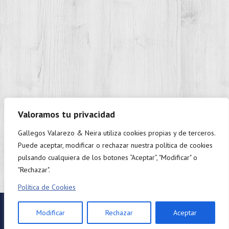
Valoramos tu privacidad
Gallegos Valarezo & Neira utiliza cookies propias y de terceros.
+593 98 937 9888
Puede aceptar, modificar o rechazar nuestra política de cookies
Monday to Friday: 9:00 - 18:00.
pulsando cualquiera de los botones “Aceptar”, "Modificar" o
"Rechazar".
Política de Cookies
Twitter
Linkedin
Facebook
Modificar
Rechazar
Aceptar
©2024 Gallegos Valarezo & Neira.