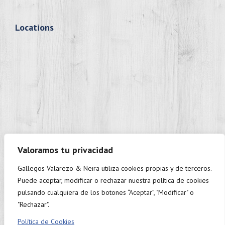
Locations
Valoramos tu privacidad
Gallegos Valarezo & Neira utiliza cookies propias y de terceros.
+593 98 937 9888
Puede aceptar, modificar o rechazar nuestra política de cookies
Monday to Friday: 9:00 - 18:00.
pulsando cualquiera de los botones “Aceptar”, "Modificar" o
"Rechazar".
Política de Cookies