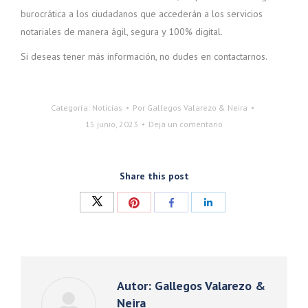
burocrática a los ciudadanos que accederán a los servicios
notariales de manera ágil, segura y 100% digital.
Si deseas tener más información, no dudes en contactarnos.
Categoría:
Noticias
Por
Gallegos Valarezo & Neira
15 junio, 2023
Deja un comentario
Share this post
Compartir
Compartir
Compartir
Compartir
con
con
con
con
Twitter
Pinterest
Facebook
LinkedIn
Autor:
Gallegos Valarezo &
Neira