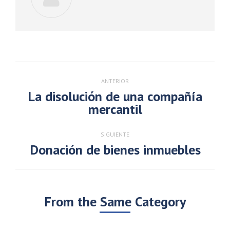
Navegación
entre
ANTERIOR
publicaciones
La disolución de una compañía
Publicación
mercantil
anterior:
SIGUIENTE
Donación de bienes inmuebles
Publicación
siguiente:
From the Same Category