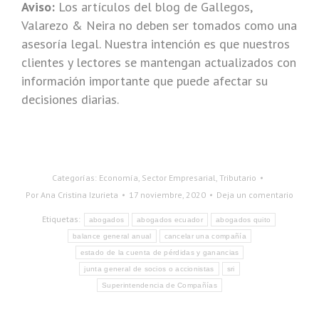
Aviso:
Los artículos del blog de Gallegos,
Valarezo & Neira no deben ser tomados como una
asesoría legal. Nuestra intención es que nuestros
clientes y lectores se mantengan actualizados con
información importante que puede afectar su
decisiones diarias.
Categorías:
Economía
,
Sector Empresarial
,
Tributario
Por
Ana Cristina Izurieta
17 noviembre, 2020
Deja un comentario
Etiquetas:
abogados
abogados ecuador
abogados quito
balance general anual
cancelar una compañía
estado de la cuenta de pérdidas y ganancias
junta general de socios o accionistas
sri
Superintendencia de Compañías