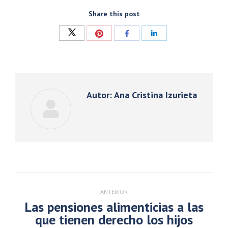
Share this post
Compartir
Compartir
Compartir
Compartir
con
con
con
con
Twitter
Pinterest
Facebook
LinkedIn
Autor:
Ana Cristina Izurieta
Navegación
entre
ANTERIOR
publicaciones
Las pensiones alimenticias a las
Publicación
que tienen derecho los hijos
anterior: