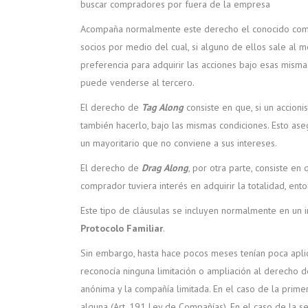
buscar compradores por fuera de la empresa
Acompaña normalmente este derecho el conocido c
socios por medio del cual, si alguno de ellos sale al 
preferencia para adquirir las acciones bajo esas mismas 
puede venderse al tercero.
El derecho de
Tag Along
consiste en que, si un accioni
también hacerlo, bajo las mismas condiciones. Esto ase
un mayoritario que no conviene a sus intereses.
El derecho de
Drag Along
, por otra parte, consiste en 
comprador tuviera interés en adquirir la totalidad, ent
Este tipo de cláusulas se incluyen normalmente en u
Protocolo Familiar
.
Sin embargo, hasta hace pocos meses tenían poca aplic
reconocía ninguna limitación o ampliación al derecho d
anónima y la compañía limitada. En el caso de la primer
alguna (Art. 191 Ley de Compañías). En el caso de la 