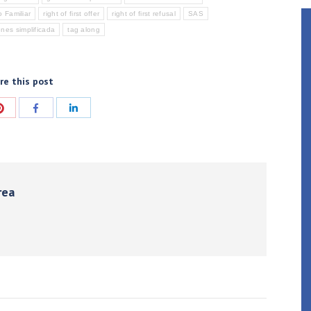
o Familiar
right of first offer
right of first refusal
SAS
nes simplificada
tag along
re this post
ir
Compartir
Compartir
Compartir
con
con
con
Pinterest
Facebook
LinkedIn
rea