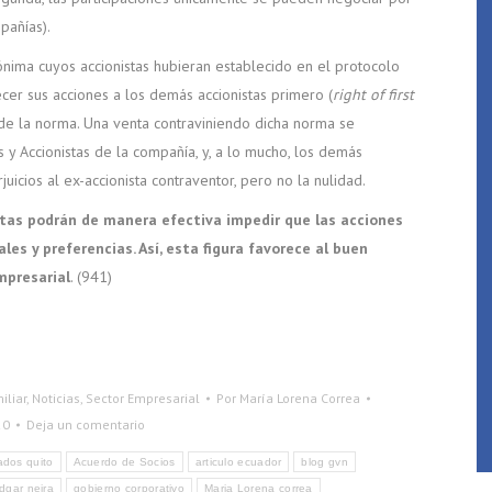
pañías).
nima cuyos accionistas hubieran establecido en el protocolo
recer sus acciones a los demás accionistas primero (
right of first
 de la norma. Una venta contraviniendo dicha norma se
s y Accionistas de la compañía, y, a lo mucho, los demás
icios al ex-accionista contraventor, pero no la nulidad.
istas podrán de manera efectiva impedir que las acciones
es y preferencias. Así, esta figura favorece al buen
mpresarial
. (941)
liar
,
Noticias
,
Sector Empresarial
Por
María Lorena Correa
20
Deja un comentario
dos quito
Acuerdo de Socios
articulo ecuador
blog gvn
dgar neira
gobierno corporativo
Maria Lorena correa