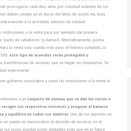
uede prorrogarse cada diez años, por voluntad unánime de los
ones deben constar en el dorso del título de acción. Así, toda
contravención a lo acordado, adolece de nulidad.
s restricciones a la venta para, por ejemplo dar primera
 “pacto de caballeros” (y damas!). Alternativamente, podría
etara la venta solo cuando este paso se hubiera cumplido, lo
a SAS,
este tipo de acuerdos serán protegidos y
s transferencias de acciones que se hagan sin respetarlos. Se
idad empresarial.
en gobierno corporativo y como las restricciones a la venta lo
referimos a un
conjunto de normas que se dan los socios o
 recoger sus respectivos intereses y asegurar el balance
esa y equilibrio en todos sus ámbitos
. Uno de los aspectos en
nto en cuanto no menoscaben el derecho de terceros, es el
que los socios puedan poner limitantes evita que en el futuro