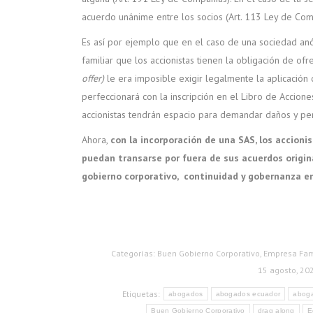
acuerdo unánime entre los socios (Art. 113 Ley de Com
Es así por ejemplo que en el caso de una sociedad anó
familiar que los accionistas tienen la obligación de of
offer)
le era imposible exigir legalmente la aplicación
perfeccionará con la inscripción en el Libro de Accione
accionistas tendrán espacio para demandar daños y perju
Ahora,
con la incorporación de una SAS, los accion
puedan transarse por fuera de sus acuerdos original
gobierno corporativo, continuidad y gobernanza e
Categorías:
Buen Gobierno Corporativo
,
Empresa Fami
15 agosto, 20
Etiquetas:
abogados
abogados ecuador
aboga
Buen Gobierno Corporativo
drag along
E