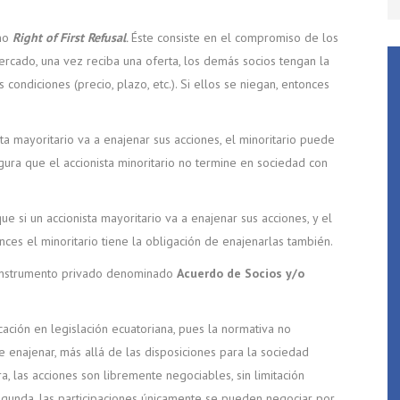
omo
Right of First Refusal
.
Éste consiste en el compromiso de los
mercado, una vez reciba una oferta, los demás socios tengan la
condiciones (precio, plazo, etc.). Si ellos se niegan, entonces
sta mayoritario va a enajenar sus acciones, el minoritario puede
gura que el accionista minoritario no termine en sociedad con
que si un accionista mayoritario va a enajenar sus acciones, y el
onces el minoritario tiene la obligación de enajenarlas también.
n instrumento privado denominado
Acuerdo de Socios y/o
ación en legislación ecuatoriana, pues la normativa no
e enajenar, más allá de las disposiciones para la sociedad
a, las acciones son libremente negociables, sin limitación
segunda, las participaciones únicamente se pueden negociar por