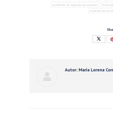
prohibición de negociar las acciones
Protocol
sociedad por accio
Sha
Compart
con
Twitter
Autor:
María Lorena Cor
Navegación