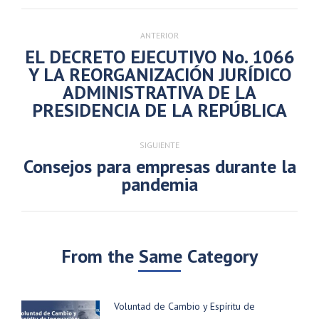
Navegación
entre
ANTERIOR
publicaciones
EL DECRETO EJECUTIVO No. 1066
Y LA REORGANIZACIÓN JURÍDICO
Publicación
ADMINISTRATIVA DE LA
anterior:
PRESIDENCIA DE LA REPÚBLICA
SIGUIENTE
Consejos para empresas durante la
Publicación
pandemia
siguiente:
From the Same Category
Voluntad de Cambio y Espíritu de