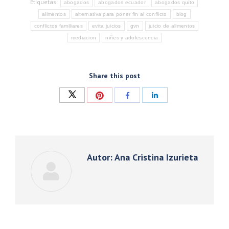
Etiquetas:
abogados
abogados ecuador
abogados quito
alimentos
alternativa para poner fin al conflicto
blog
conflictos familiares
evita juicios
gvn
juicio de alimentos
mediacion
niñes y adolescencia
Share this post
Compartir
Compartir
Compartir
Compartir
con
con
con
con
Twitter
Pinterest
Facebook
LinkedIn
Autor:
Ana Cristina Izurieta